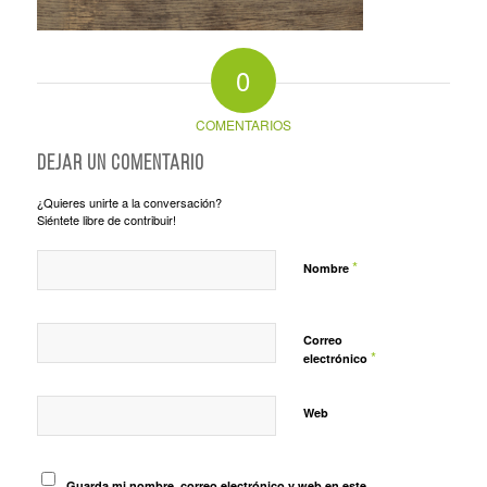
0
COMENTARIOS
Dejar un comentario
¿Quieres unirte a la conversación?
Siéntete libre de contribuir!
*
Nombre
Correo
*
electrónico
Web
Guarda mi nombre, correo electrónico y web en este