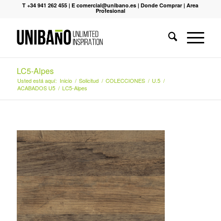
T +34 941 262 455
|
E comercial@unibano.es
|
Donde Comprar
|
Area
Profesional
LC5-Alpes
Usted está aquí:
Inicio
/
Solicitud
/
COLECCIONES
/
U.5
/
ACABADOS U5
/
LC5-Alpes