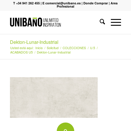
T +34 941 262 455
|
E comercial@unibano.es
|
Donde Comprar
|
Area
Profesional
Dekton-Lunar-Industrial
Usted está aquí:
Inicio
/
Solicitud
/
COLECCIONES
/
U.5
/
ACABADOS U5
/
Dekton-Lunar-Industrial