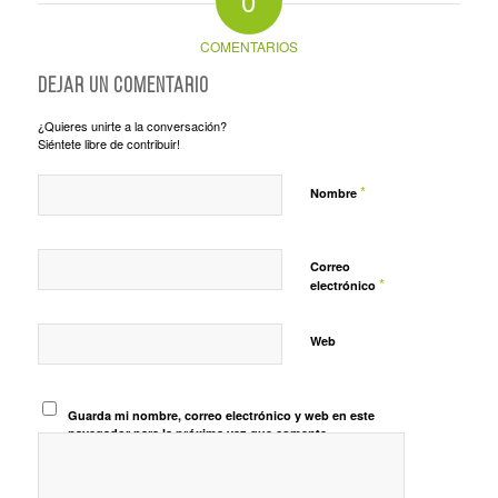
0
COMENTARIOS
Dejar un comentario
¿Quieres unirte a la conversación?
Siéntete libre de contribuir!
*
Nombre
Correo
*
electrónico
Web
Guarda mi nombre, correo electrónico y web en este
navegador para la próxima vez que comente.