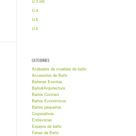
U.3 old
U.4
U.5
U.6
CATEGORIES
Acabados de muebles de baño
Accesorios de Baño
Bañeras Exentas
Baño&Arquitectura
Baños Contract
Baños Económicos
Baños pequeños
Corporativas
Entrevistas
Espejos de baño
Ferias de Baño