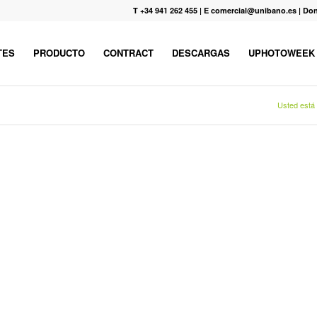
T +34 941 262 455
|
E comercial@unibano.es
|
Don
TES
PRODUCTO
CONTRACT
DESCARGAS
UPHOTOWEEK
Usted está 