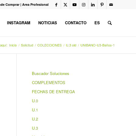
de Comprar
|
Area Profesional
INSTAGRAM
NOTICIAS
CONTACTO
ES
aquí:
Inicio
/
Solicitud
/
COLECCIONES
/
U.3 old
/
UNIBANO-U3-Baños-1
Buscador Soluciones
COMPLEMENTOS
FECHAS DE ENTREGA
U.0
U.1
U.2
U.3