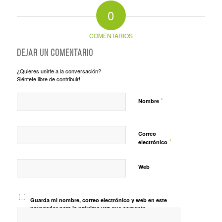
0
COMENTARIOS
Dejar un comentario
¿Quieres unirte a la conversación?
Siéntete libre de contribuir!
*
Nombre
Correo
*
electrónico
Web
Guarda mi nombre, correo electrónico y web en este
navegador para la próxima vez que comente.