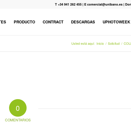
T +34 941 262 455
|
E comercial@unibano.es
|
Don
TES
PRODUCTO
CONTRACT
DESCARGAS
UPHOTOWEEK
Usted está aquí:
Inicio
/
Solicitud
/
COL
0
COMENTARIOS