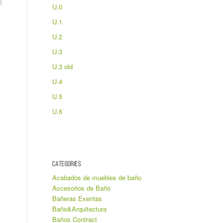
U.0
U.1
U.2
U.3
U.3 old
U.4
U.5
U.6
CATEGORIES
Acabados de muebles de baño
Accesorios de Baño
Bañeras Exentas
Baño&Arquitectura
Baños Contract