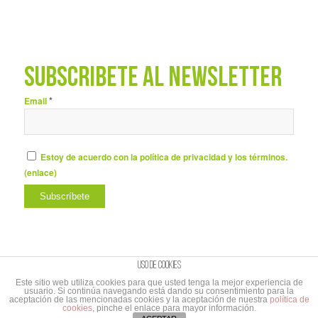
SUBSCRÍBETE AL NEWSLETTER
*
Email
Estoy de acuerdo con la política de privacidad y los términos.
(
enlace
)
Uso de cookies
Este sitio web utiliza cookies para que usted tenga la mejor experiencia de
usuario. Si continúa navegando está dando su consentimiento para la
© Copyright - UNIBAÑO |
Aviso Legal y Política de privacidad
|
Aviso Legal
aceptación de las mencionadas cookies y la aceptación de nuestra
política de
cookies
, pinche el enlace para mayor información.
suscripción al Newletter
|
Branding&Comunicación
Cabo de Marcas