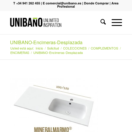
T +34 941 262 455
|
E comercial@unibano.es
|
Donde Comprar
|
Area
Profesional
UNIBANO-Encimeras-Desplazada
Usted está aquí:
Inicio
/
Solicitud
/
COLECCIONES
/
COMPLEMENTOS
/
ENCIMERAS
/
UNIBANO-Encimeras-Desplazada