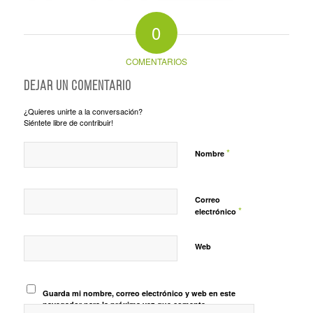
0
COMENTARIOS
Dejar un comentario
¿Quieres unirte a la conversación?
Siéntete libre de contribuir!
*
Nombre
Correo
*
electrónico
Web
Guarda mi nombre, correo electrónico y web en este
navegador para la próxima vez que comente.