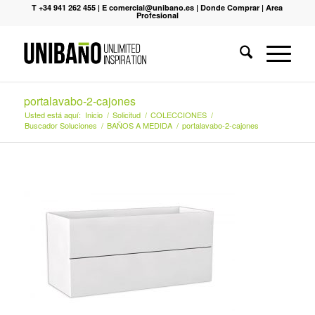
T +34 941 262 455
|
E comercial@unibano.es
|
Donde Comprar
|
Area
Profesional
portalavabo-2-cajones
Usted está aquí:
Inicio
/
Solicitud
/
COLECCIONES
/
Buscador Soluciones
/
BAÑOS A MEDIDA
/
portalavabo-2-cajones