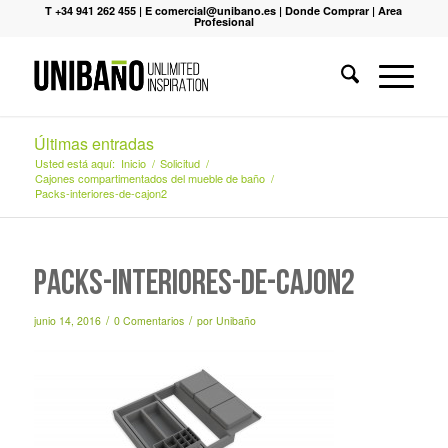
T +34 941 262 455
|
E comercial@unibano.es
|
Donde Comprar
|
Area
Profesional
Últimas entradas
Usted está aquí:
Inicio
/
Solicitud
/
Cajones compartimentados del mueble de baño
/
Packs-interiores-de-cajon2
Packs-interiores-de-cajon2
/
/
junio 14, 2016
0 Comentarios
por
Unibaño