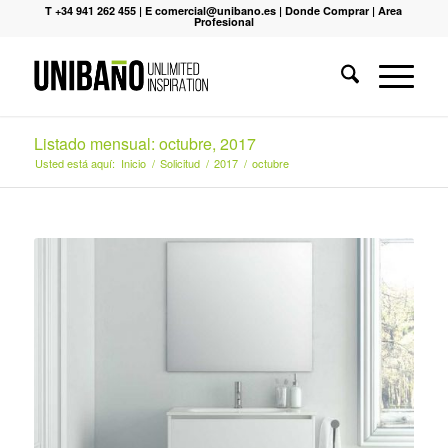
T +34 941 262 455
|
E comercial@unibano.es
|
Donde Comprar
|
Area
Profesional
Listado mensual: octubre, 2017
Usted está aquí:
Inicio
/
Solicitud
/
2017
/
octubre