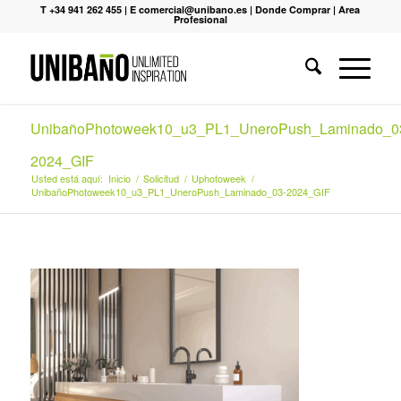
T +34 941 262 455
|
E comercial@unibano.es
|
Donde Comprar
|
Area
Profesional
UnibañoPhotoweek10_u3_PL1_UneroPush_Laminado_0
2024_GIF
Usted está aquí:
Inicio
/
Solicitud
/
Uphotoweek
/
UnibañoPhotoweek10_u3_PL1_UneroPush_Laminado_03-2024_GIF