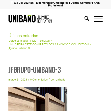
T +34 941 262 455
|
E comercial@unibano.es
|
Donde Comprar
|
Area
Profesional
Últimas entradas
Usted está aquí:
Inicio
/
Solicitud
/
UN 10 PARA ESTE CONJUNTO DE LA U4 WOOD COLLECTION
/
jfgrupo-unibaño-3
jfgrupo-unibaño-3
/
/
marzo 21, 2023
0 Comentarios
por
Unibaño