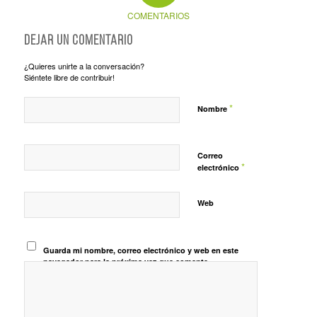
COMENTARIOS
Dejar un comentario
¿Quieres unirte a la conversación?
Siéntete libre de contribuir!
*
Nombre
Correo
*
electrónico
Web
Guarda mi nombre, correo electrónico y web en este
navegador para la próxima vez que comente.