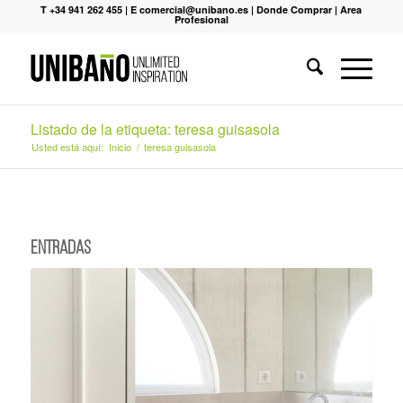
T +34 941 262 455
|
E comercial@unibano.es
|
Donde Comprar
|
Area
Profesional
Listado de la etiqueta: teresa guisasola
Usted está aquí:
Inicio
/
teresa guisasola
Entradas