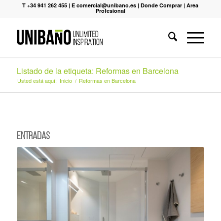
T +34 941 262 455
|
E comercial@unibano.es
|
Donde Comprar
|
Area
Profesional
Listado de la etiqueta: Reformas en Barcelona
Usted está aquí:
Inicio
/
Reformas en Barcelona
Entradas