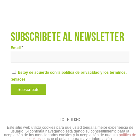
SUBSCRÍBETE AL NEWSLETTER
*
Email
Estoy de acuerdo con la política de privacidad y los términos.
(
enlace
)
Uso de cookies
Este sitio web utiliza cookies para que usted tenga la mejor experiencia de
usuario. Si continúa navegando está dando su consentimiento para la
© Copyright - UNIBAÑO |
Aviso Legal y Política de privacidad
|
Aviso Legal
aceptación de las mencionadas cookies y la aceptación de nuestra
política de
cookies
, pinche el enlace para mayor información.