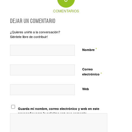
COMENTARIOS
Dejar un comentario
¿Quieres unirte a la conversación?
Siéntete libre de contribuir!
*
Nombre
Correo
*
electrónico
Web
Guarda mi nombre, correo electrónico y web en este
navegador para la próxima vez que comente.