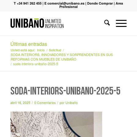
T +34 941 262 455
|
E comercial@unibano.es
|
Donde Comprar
|
Area
Profesional
Últimas entradas
Usted está aquí:
Inicio
/
Solicitud
/
SODA INTERIORS, INNOVADORES Y SORPRENDENTES EN SUS
REFORMAS CON MUEBLES DE UNIBAÑO
/
soda-interiors-unibaño-2025-5
soda-interiors-unibaño-2025-5
/
/
abril 16, 2025
0 Comentarios
por
Unibaño