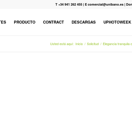
T +34 941 262 455
|
E comercial@unibano.es
|
Don
TES
PRODUCTO
CONTRACT
DESCARGAS
UPHOTOWEEK
Usted está aquí:
Inicio
/
Solicitud
/
Elegancia tranquil