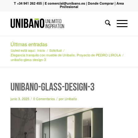
T +34 941 262 455
|
E comercial@unibano.es
|
Donde Comprar
|
Area
Profesional
Últimas entradas
Usted está aquí:
Inicio
/
Solicitud
/
Elegancia tranquila con mueble de Unibaño. Proyecto de PEDRO LIROLA
/
unibaño-glass-design-3
unibaño-glass-design-3
/
/
junio 3, 2025
0 Comentarios
por
Unibaño