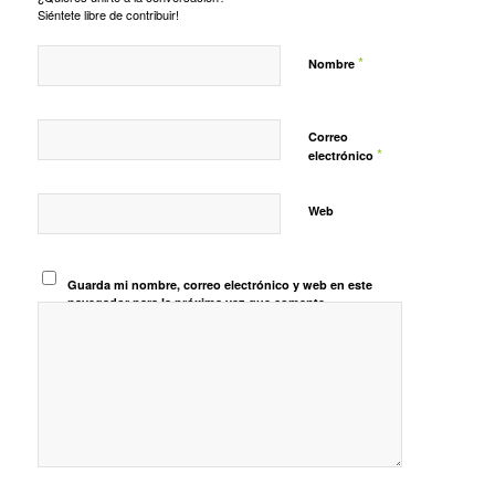
Siéntete libre de contribuir!
*
Nombre
Correo
*
electrónico
Web
Guarda mi nombre, correo electrónico y web en este
navegador para la próxima vez que comente.