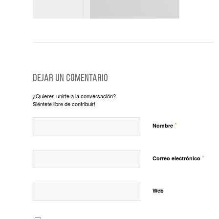
Dejar un comentario
¿Quieres unirte a la conversación?
Siéntete libre de contribuir!
*
Nombre
*
Correo electrónico
Web