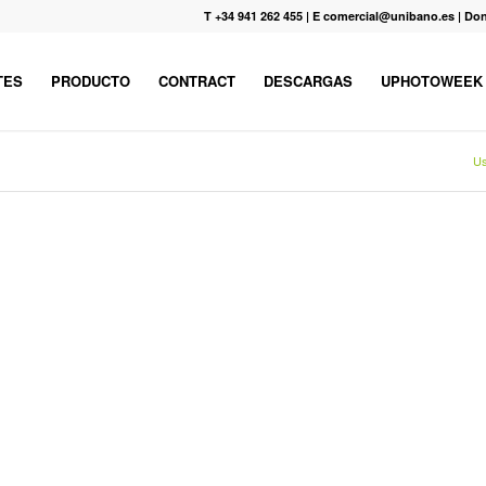
T +34 941 262 455
|
E comercial@unibano.es
|
Don
TES
PRODUCTO
CONTRACT
DESCARGAS
UPHOTOWEEK
Us