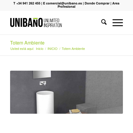
T +34 941 262 455
|
E comercial@unibano.es
|
Donde Comprar
|
Area
Profesional
Totem Ambiente
Usted está aquí:
Inicio
/
INICIO
/
Totem Ambiente