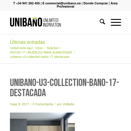
T +34 941 262 455
|
E comercial@unibano.es
|
Donde Comprar
|
Area
Profesional
Últimas entradas
Usted está aquí:
Inicio
/
Solicitud
/
ROOM 17 | MUEBLES PARA ALMACENAR
/
unibano-u3-collection-baño-17-destacada
unibano-u3-collection-baño-17-
destacada
/
/
mayo 9, 2017
0 Comentarios
por
Unibaño