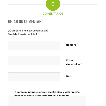
0
COMENTARIOS
Dejar un comentario
¿Quieres unirte a la conversación?
Siéntete libre de contribuir!
*
Nombre
Correo
*
electrónico
Web
Guarda mi nombre, correo electrónico y web en este
navegador para la próxima vez que comente.