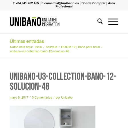
T +34 941 262 455
|
E comercial@unibano.es
|
Donde Comprar
|
Area
Profesional
Últimas entradas
Usted está aquí:
Inicio
/
Solicitud
/
ROOM 12 | Baño para hotel
/
unibano-u3-collection-baño-12-solucion-48
unibano-u3-collection-baño-12-
solucion-48
/
/
mayo 9, 2017
0 Comentarios
por
Unibaño