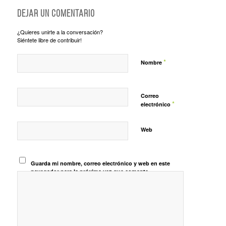
Dejar un comentario
¿Quieres unirte a la conversación?
Siéntete libre de contribuir!
*
Nombre
Correo
*
electrónico
Web
Guarda mi nombre, correo electrónico y web en este
navegador para la próxima vez que comente.