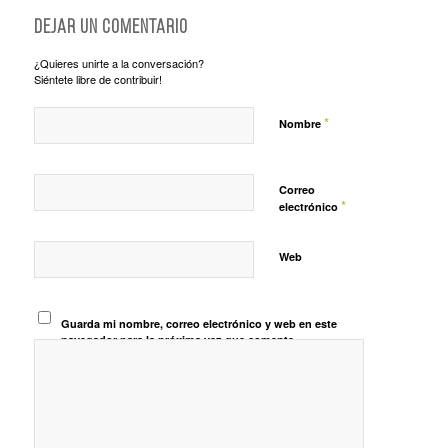
Dejar un comentario
¿Quieres unirte a la conversación?
Siéntete libre de contribuir!
*
Nombre
Correo
*
electrónico
Web
Guarda mi nombre, correo electrónico y web en este
navegador para la próxima vez que comente.