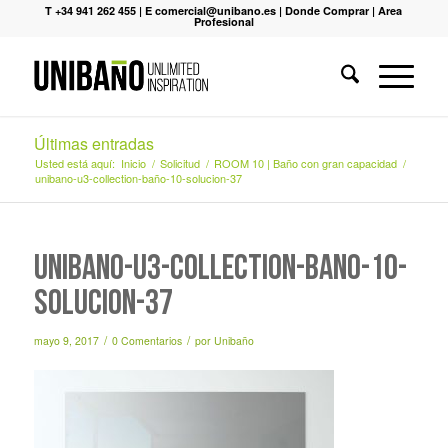
T +34 941 262 455
|
E comercial@unibano.es
|
Donde Comprar
|
Area
Profesional
Últimas entradas
Usted está aquí:
Inicio
/
Solicitud
/
ROOM 10 | Baño con gran capacidad
/
unibano-u3-collection-baño-10-solucion-37
unibano-u3-collection-baño-10-
solucion-37
/
/
mayo 9, 2017
0 Comentarios
por
Unibaño