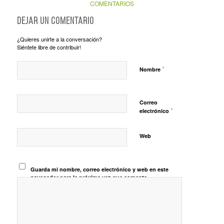
COMENTARIOS
Dejar un comentario
¿Quieres unirte a la conversación?
Siéntete libre de contribuir!
*
Nombre
Correo
*
electrónico
Web
Guarda mi nombre, correo electrónico y web en este
navegador para la próxima vez que comente.