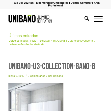
T +34 941 262 455
|
E comercial@unibano.es
|
Donde Comprar
|
Area
Profesional
Últimas entradas
Usted está aquí:
Inicio
/
Solicitud
/
ROOM 08 | Cuarto de lavandería
/
unibano-u3-collection-baño-8
unibano-u3-collection-baño-8
/
/
mayo 9, 2017
0 Comentarios
por
Unibaño