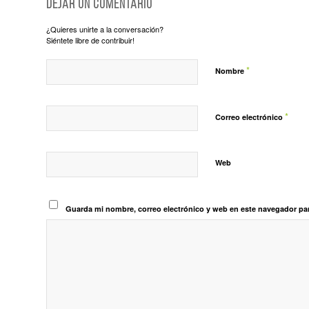
Dejar un comentario
¿Quieres unirte a la conversación?
Siéntete libre de contribuir!
*
Nombre
*
Correo electrónico
Web
Guarda mi nombre, correo electrónico y web en este navegador pa