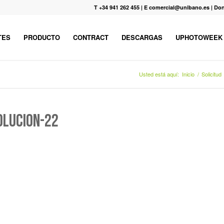
T +34 941 262 455
|
E comercial@unibano.es
|
Don
TES
PRODUCTO
CONTRACT
DESCARGAS
UPHOTOWEEK
Usted está aquí:
Inicio
/
Solicitud
olucion-22