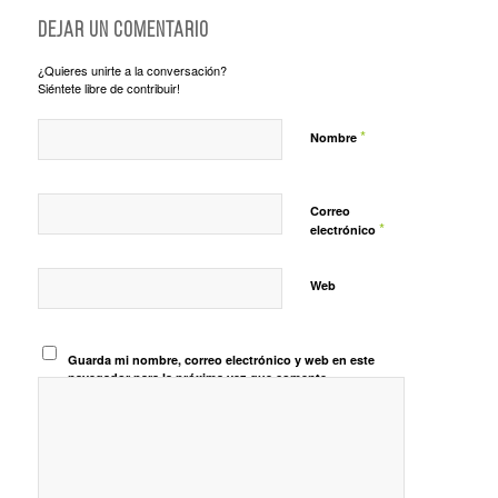
Dejar un comentario
¿Quieres unirte a la conversación?
Siéntete libre de contribuir!
*
Nombre
Correo
*
electrónico
Web
Guarda mi nombre, correo electrónico y web en este
navegador para la próxima vez que comente.