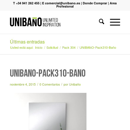
T +34 941 262 455
|
E comercial@unibano.es
|
Donde Comprar
|
Area
Profesional
Últimas entradas
Usted está aquí:
Inicio
/
Solicitud
/
Pack 304
/
UNIBANO-Pack310-Baño
UNIBANO-Pack310-Baño
/
/
noviembre 4, 2015
0 Comentarios
por
Unibaño