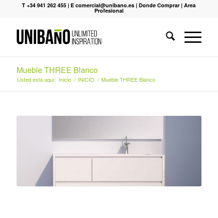
T +34 941 262 455
|
E comercial@unibano.es
|
Donde Comprar
|
Area
Profesional
Mueble THREE Blanco
Usted está aquí:
Inicio
/
INICIO
/
Mueble THREE Blanco