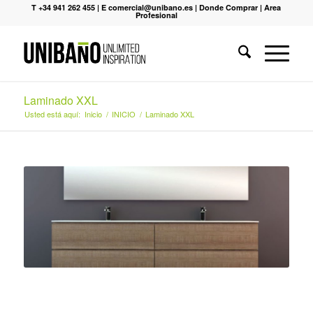
T +34 941 262 455
|
E comercial@unibano.es
|
Donde Comprar
|
Area
Profesional
Laminado XXL
Usted está aquí:
Inicio
/
INICIO
/
Laminado XXL