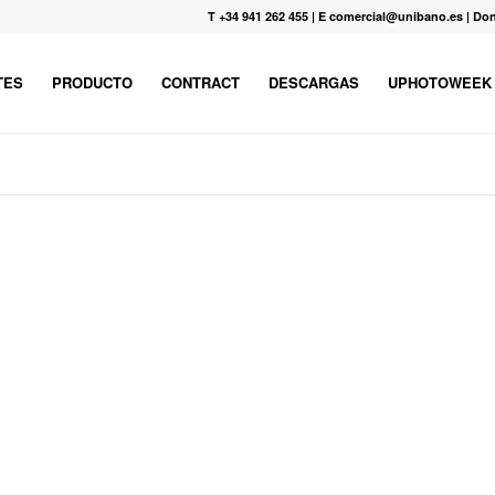
T +34 941 262 455
|
E comercial@unibano.es
|
Don
TES
PRODUCTO
CONTRACT
DESCARGAS
UPHOTOWEEK