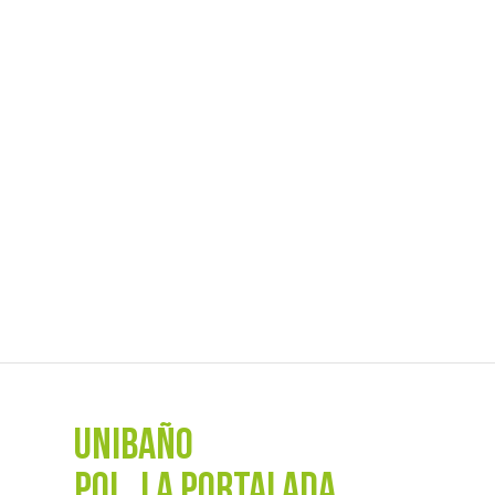
UNIBAÑO
POL. La Portalada,