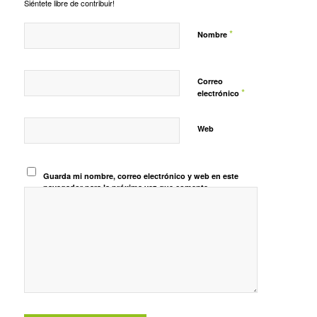
Siéntete libre de contribuir!
*
Nombre
Correo
*
electrónico
Web
Guarda mi nombre, correo electrónico y web en este
navegador para la próxima vez que comente.