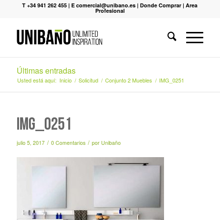
T +34 941 262 455
|
E comercial@unibano.es
|
Donde Comprar
|
Area
Profesional
Últimas entradas
Usted está aquí:
Inicio
/
Solicitud
/
Conjunto 2 Muebles
/
IMG_0251
IMG_0251
/
/
julio 5, 2017
0 Comentarios
por
Unibaño