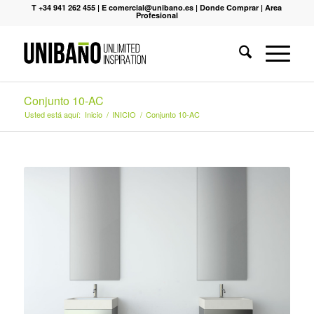
T +34 941 262 455
|
E comercial@unibano.es
|
Donde Comprar
|
Area
Profesional
Conjunto 10-AC
Usted está aquí:
Inicio
/
INICIO
/
Conjunto 10-AC