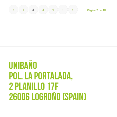
‹
1
3
4
›
»
2
Página 2 de 18
UNIBAÑO
POL. La Portalada,
2 PLANILLO 17F
26006 LOGROÑO (SPAIN)