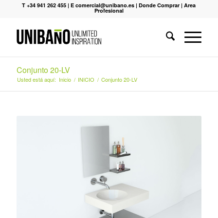
T +34 941 262 455
|
E comercial@unibano.es
|
Donde Comprar
|
Area
Profesional
Conjunto 20-LV
Usted está aquí:
Inicio
/
INICIO
/
Conjunto 20-LV