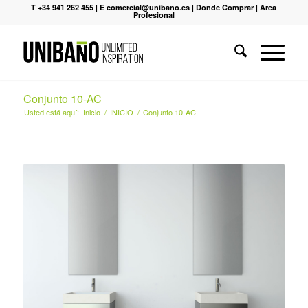
T +34 941 262 455
|
E comercial@unibano.es
|
Donde Comprar
|
Area
Profesional
Conjunto 10-AC
Usted está aquí:
Inicio
/
INICIO
/
Conjunto 10-AC