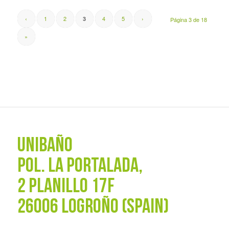
‹
1
2
4
5
›
3
Página 3 de 18
»
UNIBAÑO
POL. La Portalada,
2 PLANILLO 17F
26006 LOGROÑO (SPAIN)