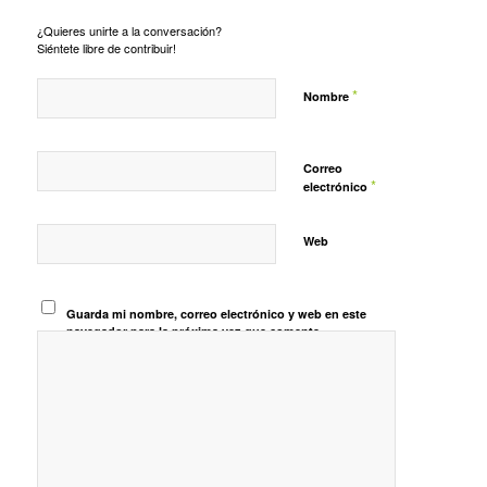
¿Quieres unirte a la conversación?
Siéntete libre de contribuir!
*
Nombre
Correo
*
electrónico
Web
Guarda mi nombre, correo electrónico y web en este
navegador para la próxima vez que comente.