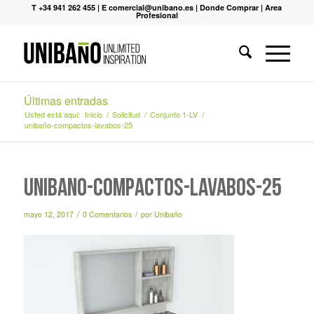
T +34 941 262 455
|
E comercial@unibano.es
|
Donde Comprar
|
Area
Profesional
Últimas entradas
Usted está aquí:
Inicio
/
Solicitud
/
Conjunto 1-LV
/
unibaño-compactos-lavabos-25
unibaño-compactos-lavabos-25
/
/
mayo 12, 2017
0 Comentarios
por
Unibaño