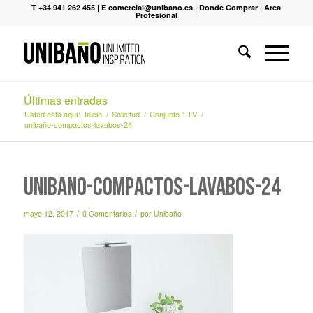
T +34 941 262 455
|
E comercial@unibano.es
|
Donde Comprar
|
Area
Profesional
Últimas entradas
Usted está aquí:
Inicio
/
Solicitud
/
Conjunto 1-LV
/
unibaño-compactos-lavabos-24
unibaño-compactos-lavabos-24
/
/
mayo 12, 2017
0 Comentarios
por
Unibaño