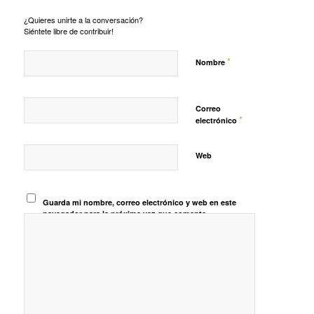
¿Quieres unirte a la conversación?
Siéntete libre de contribuir!
*
Nombre
Correo
*
electrónico
Web
Guarda mi nombre, correo electrónico y web en este
navegador para la próxima vez que comente.