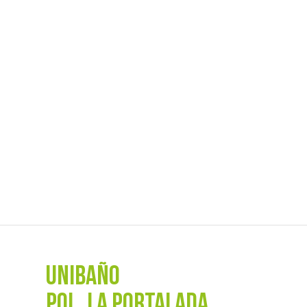
UNIBAÑO
POL. La Portalada,