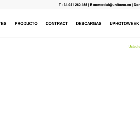
T +34 941 262 455
|
E comercial@unibano.es
|
Don
TES
PRODUCTO
CONTRACT
DESCARGAS
UPHOTOWEEK
Usted e