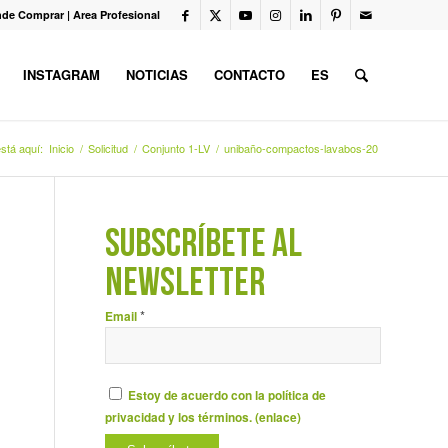
de Comprar
|
Area Profesional
INSTAGRAM
NOTICIAS
CONTACTO
ES
stá aquí:
Inicio
/
Solicitud
/
Conjunto 1-LV
/
unibaño-compactos-lavabos-20
SUBSCRÍBETE AL
NEWSLETTER
*
Email
Estoy de acuerdo con la política de
privacidad y los términos. (
enlace
)