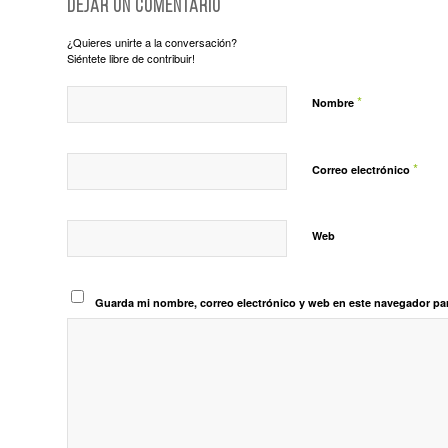
Dejar un comentario
¿Quieres unirte a la conversación?
Siéntete libre de contribuir!
*
Nombre
*
Correo electrónico
Web
Guarda mi nombre, correo electrónico y web en este navegador pa