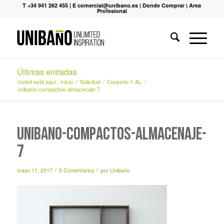
T +34 941 262 455
|
E comercial@unibano.es
|
Donde Comprar
|
Area
Profesional
Últimas entradas
Usted está aquí:
Inicio
/
Solicitud
/
Conjunto 1-AL
/
unibaño-compactos-almacenaje-7
unibaño-compactos-almacenaje-
7
/
/
mayo 11, 2017
0 Comentarios
por
Unibaño