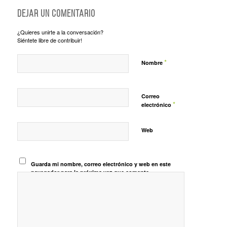
Dejar un comentario
¿Quieres unirte a la conversación?
Siéntete libre de contribuir!
*
Nombre
Correo
*
electrónico
Web
Guarda mi nombre, correo electrónico y web en este
navegador para la próxima vez que comente.