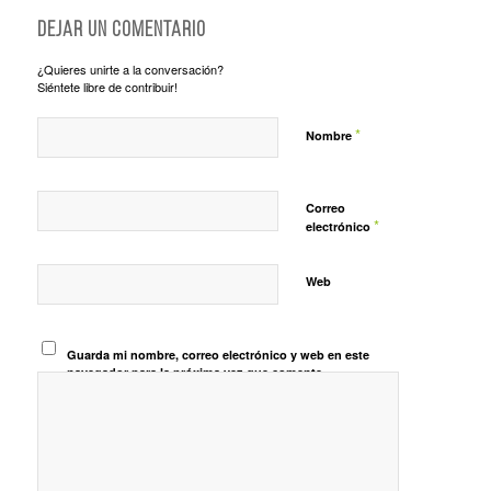
Dejar un comentario
¿Quieres unirte a la conversación?
Siéntete libre de contribuir!
*
Nombre
Correo
*
electrónico
Web
Guarda mi nombre, correo electrónico y web en este
navegador para la próxima vez que comente.