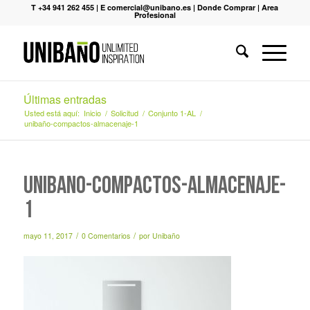
T +34 941 262 455
|
E comercial@unibano.es
|
Donde Comprar
|
Area
Profesional
Últimas entradas
Usted está aquí:
Inicio
/
Solicitud
/
Conjunto 1-AL
/
unibaño-compactos-almacenaje-1
unibaño-compactos-almacenaje-
1
/
/
mayo 11, 2017
0 Comentarios
por
Unibaño