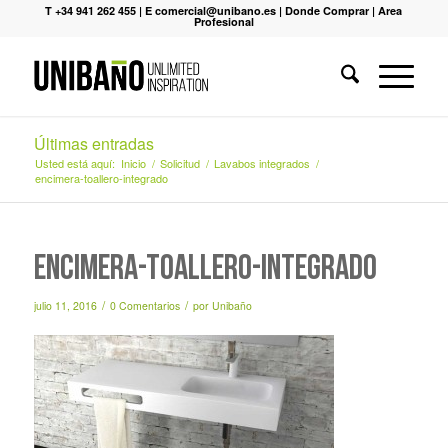
T +34 941 262 455
|
E comercial@unibano.es
|
Donde Comprar
|
Area
Profesional
Últimas entradas
Usted está aquí:
Inicio
/
Solicitud
/
Lavabos integrados
/
encimera-toallero-integrado
encimera-toallero-integrado
/
/
julio 11, 2016
0 Comentarios
por
Unibaño