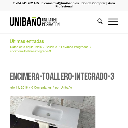
T +34 941 262 455
|
E comercial@unibano.es
|
Donde Comprar
|
Area
Profesional
Últimas entradas
Usted está aquí:
Inicio
/
Solicitud
/
Lavabos integrados
/
encimera-toallero-integrado-3
encimera-toallero-integrado-3
/
/
julio 11, 2016
0 Comentarios
por
Unibaño