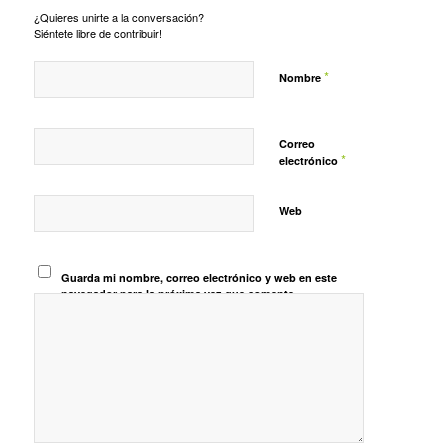
¿Quieres unirte a la conversación?
Siéntete libre de contribuir!
*
Nombre
Correo
*
electrónico
Web
Guarda mi nombre, correo electrónico y web en este
navegador para la próxima vez que comente.