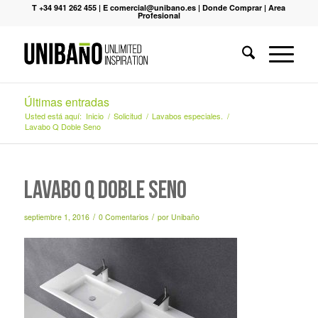
T +34 941 262 455
|
E comercial@unibano.es
|
Donde Comprar
|
Area
Profesional
Últimas entradas
Usted está aquí:
Inicio
/
Solicitud
/
Lavabos especiales.
/
Lavabo Q Doble Seno
Lavabo Q Doble Seno
/
/
septiembre 1, 2016
0 Comentarios
por
Unibaño