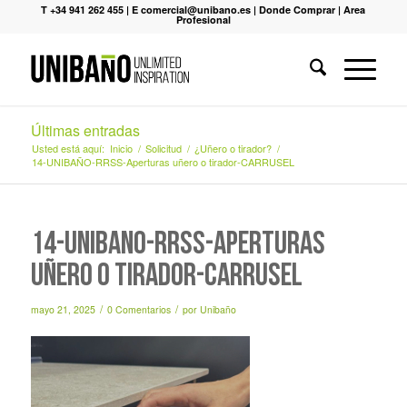
T +34 941 262 455
|
E comercial@unibano.es
|
Donde Comprar
|
Area
Profesional
Últimas entradas
Usted está aquí:
Inicio
/
Solicitud
/
¿Uñero o tirador?
/
14-UNIBAÑO-RRSS-Aperturas uñero o tirador-CARRUSEL
14-UNIBAÑO-RRSS-Aperturas
uñero o tirador-CARRUSEL
/
/
mayo 21, 2025
0 Comentarios
por
Unibaño