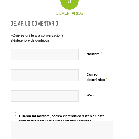
0
COMENTARIOS
Dejar un comentario
¿Quieres unirte a la conversación?
Siéntete libre de contribuir!
*
Nombre
Correo
*
electrónico
Web
Guarda mi nombre, correo electrónico y web en este
navegador para la próxima vez que comente.