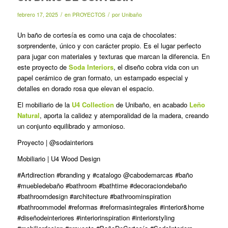
/
/
febrero 17, 2025
en
PROYECTOS
por
Unibaño
Un baño de cortesía es como una caja de chocolates:
sorprendente, único y con carácter propio. Es el lugar perfecto
para jugar con materiales y texturas que marcan la diferencia. En
este proyecto de
Soda Interiors
, el diseño cobra vida con un
papel cerámico de gran formato, un estampado especial y
detalles en dorado rosa que elevan el espacio.
El mobiliario de la
U4 Collection
de Unibaño, en acabado
Leño
Natural
, aporta la calidez y atemporalidad de la madera, creando
un conjunto equilibrado y armonioso.
Proyecto | @sodainteriors
Mobiliario | U4 Wood Design
#Artdirection #branding y #catalogo @cabodemarcas #baño
#muebledebaño #bathroom #bathtime #decoraciondebaño
#bathroomdesign #architecture #bathroominspiration
#bathroommodel #reformas #reformasintegrales #interior&home
#diseñodeinteriores #interiorinspiration #interiorstyling