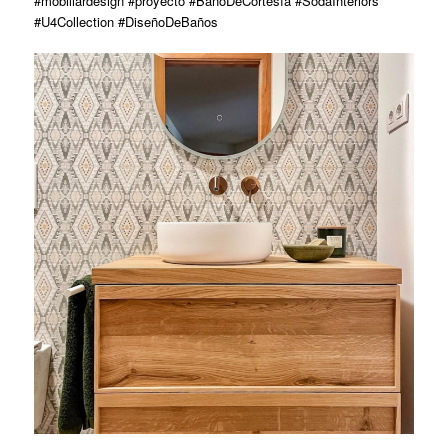
#mobiliardesign #proyecto #BañoDeCortesía #SodaInteriors
#U4Collection #DiseñoDeBaños