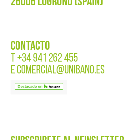
26006 LOGROÑO (SPAIN)
CONTACTO
T
+34 941 262 455
E
COMERCIAL@UNIBANO.ES