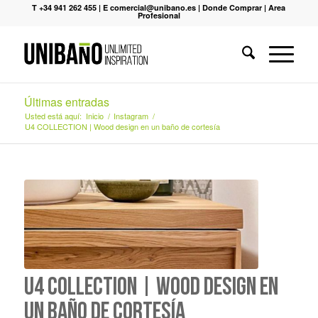
T +34 941 262 455
|
E comercial@unibano.es
|
Donde Comprar
|
Area
Profesional
Últimas entradas
Usted está aquí:
Inicio
/
Instagram
/
U4 COLLECTION | Wood design en un baño de cortesía
U4 COLLECTION | Wood design en
un baño de cortesía