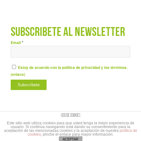
SUBSCRÍBETE AL NEWSLETTER
*
Email
Estoy de acuerdo con la política de privacidad y los términos.
(
enlace
)
Uso de cookies
Este sitio web utiliza cookies para que usted tenga la mejor experiencia de
usuario. Si continúa navegando está dando su consentimiento para la
© Copyright - UNIBAÑO |
Aviso Legal y Política de privacidad
|
Aviso Legal
aceptación de las mencionadas cookies y la aceptación de nuestra
política de
cookies
, pinche el enlace para mayor información.
suscripción al Newletter
|
Branding&Comunicación
Cabo de Marcas
ACEPTAR