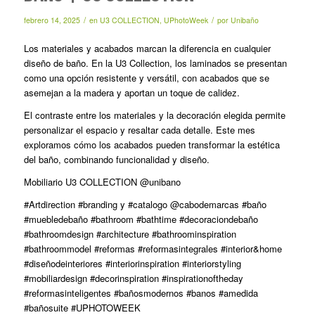
/
/
febrero 14, 2025
en
U3 COLLECTION
,
UPhotoWeek
por
Unibaño
Los materiales y acabados marcan la diferencia en cualquier
diseño de baño. En la U3 Collection, los laminados se presentan
como una opción resistente y versátil, con acabados que se
asemejan a la madera y aportan un toque de calidez.
El contraste entre los materiales y la decoración elegida permite
personalizar el espacio y resaltar cada detalle. Este mes
exploramos cómo los acabados pueden transformar la estética
del baño, combinando funcionalidad y diseño.
Mobiliario U3 COLLECTION @unibano
#Artdirection #branding y #catalogo @cabodemarcas #baño
#muebledebaño #bathroom #bathtime #decoraciondebaño
#bathroomdesign #architecture #bathroominspiration
#bathroommodel #reformas #reformasintegrales #interior&home
#diseñodeinteriores #interiorinspiration #interiorstyling
#mobiliardesign #decorinspiration #inspirationoftheday
#reformasinteligentes #bañosmodernos #banos #amedida
#bañosuite #UPHOTOWEEK