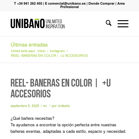
T +34 941 262 455
|
E comercial@unibano.es
|
Donde Comprar
|
Area
Profesional
Últimas entradas
Usted está aquí:
Inicio
/
Instagram
/
REEL- BAÑERAS EN COLOR | +U ACCESORIOS
REEL- BAÑERAS EN COLOR | +U
ACCESORIOS
/
/
septiembre 5, 2025
en
por
Unibaño
¿Qué bañera necesitas?
Te ayudamos a encontrar la opción perfecta entre nuestras
bañeras exentas, adaptadas a cada estilo, espacio y necesidad.