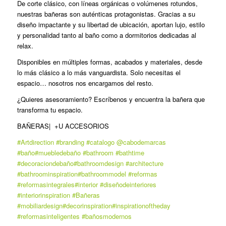
De corte clásico, con líneas orgánicas o volúmenes rotundos,
nuestras bañeras son auténticas protagonistas. Gracias a su
diseño impactante y su libertad de ubicación, aportan lujo, estilo
y personalidad tanto al baño como a dormitorios dedicadas al
relax.
Disponibles en múltiples formas, acabados y materiales, desde
lo más clásico a lo más vanguardista. Solo necesitas el
espacio… nosotros nos encargamos del resto.
¿Quieres asesoramiento? Escríbenos y encuentra la bañera que
transforma tu espacio.
BAÑERAS| +U ACCESORIOS
#Artdirection
#branding
#catalogo
@cabodemarcas
#baño
#muebledebaño
#bathroom
#bathtime
#decoraciondebaño
#bathroomdesign
#architecture
#bathroominspiration
#bathroommodel
#reformas
#reformasintegrales
#interior
#diseñodeinteriores
#interiorinspiration
#Bañeras
#mobiliardesign
#decorinspiration
#inspirationoftheday
#reformasinteligentes
#bañosmodernos