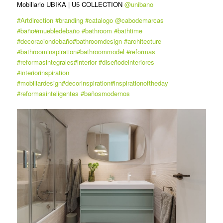
Mobiliario UBIKA | U5 COLLECTION
@unibano
#Artdirection
#branding
#catalogo
@cabodemarcas
#baño
#muebledebaño
#bathroom
#bathtime
#decoraciondebaño
#bathroomdesign
#architecture
#bathroominspiration
#bathroommodel
#reformas
#reformasintegrales
#interior
#diseñodeinteriores
#interiorinspiration
#mobiliardesign
#decorinspiration
#inspirationoftheday
#reformasinteligentes
#bañosmodernos