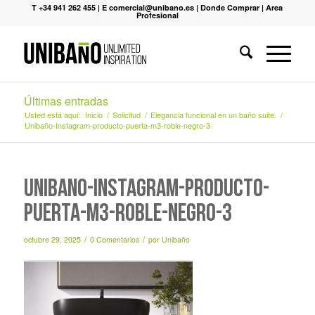
T +34 941 262 455
|
E comercial@unibano.es
|
Donde Comprar
|
Area
Profesional
Últimas entradas
Usted está aquí:
Inicio
/
Solicitud
/
Elegancia funcional en un baño suite.
/
Unibaño-Instagram-producto-puerta-m3-roble-negro-3
Unibaño-Instagram-producto-
puerta-m3-roble-negro-3
/
/
octubre 29, 2025
0 Comentarios
por
Unibaño