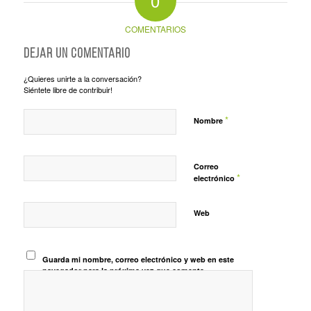
0
COMENTARIOS
Dejar un comentario
¿Quieres unirte a la conversación?
Siéntete libre de contribuir!
*
Nombre
Correo
*
electrónico
Web
Guarda mi nombre, correo electrónico y web en este
navegador para la próxima vez que comente.