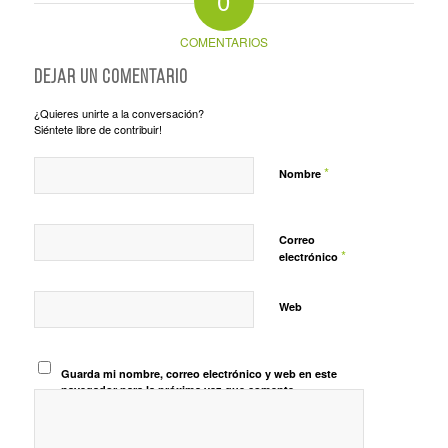
0
COMENTARIOS
Dejar un comentario
¿Quieres unirte a la conversación?
Siéntete libre de contribuir!
*
Nombre
Correo
*
electrónico
Web
Guarda mi nombre, correo electrónico y web en este
navegador para la próxima vez que comente.