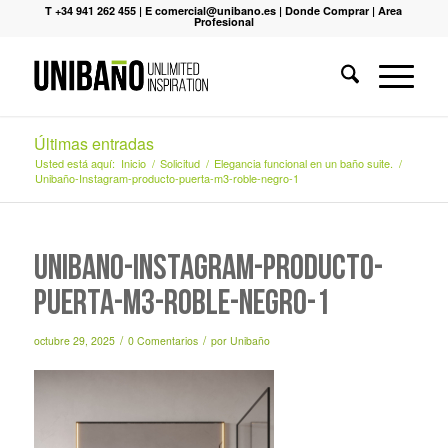
T +34 941 262 455
|
E comercial@unibano.es
|
Donde Comprar
|
Area
Profesional
Últimas entradas
Usted está aquí:
Inicio
/
Solicitud
/
Elegancia funcional en un baño suite.
/
Unibaño-Instagram-producto-puerta-m3-roble-negro-1
Unibaño-Instagram-producto-
puerta-m3-roble-negro-1
/
/
octubre 29, 2025
0 Comentarios
por
Unibaño