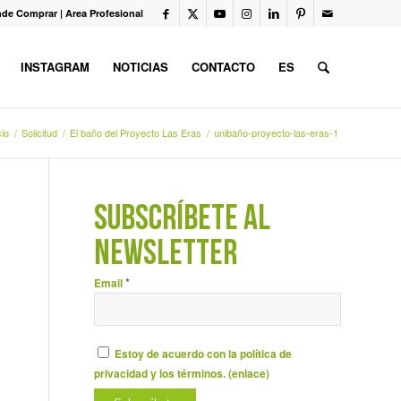
de Comprar
|
Area Profesional
INSTAGRAM
NOTICIAS
CONTACTO
ES
cio
/
Solicitud
/
El baño del Proyecto Las Eras
/
unibaño-proyecto-las-eras-1
SUBSCRÍBETE AL
NEWSLETTER
*
Email
Estoy de acuerdo con la política de
privacidad y los términos. (
enlace
)