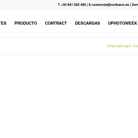
T +34 941 262 455
|
E comercial@unibano.es
|
Don
TES
PRODUCTO
CONTRACT
DESCARGAS
UPHOTOWEEK
Usted está aquí:
Ini