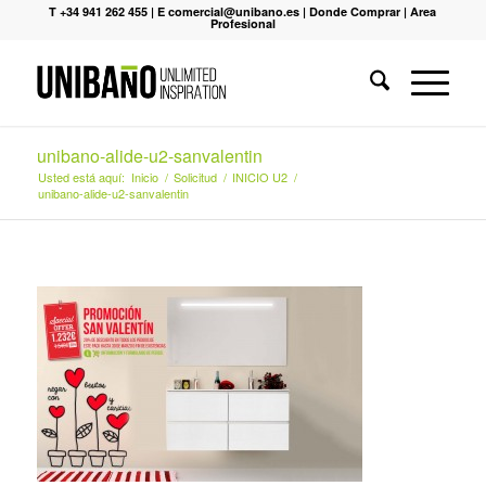
T +34 941 262 455
|
E comercial@unibano.es
|
Donde Comprar
|
Area
Profesional
unibano-alide-u2-sanvalentin
Usted está aquí:
Inicio
/
Solicitud
/
INICIO U2
/
unibano-alide-u2-sanvalentin