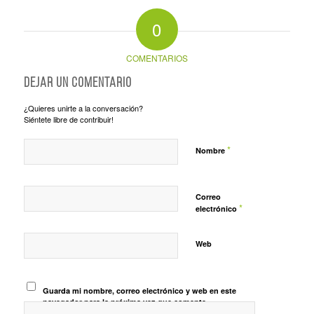
0
COMENTARIOS
Dejar un comentario
¿Quieres unirte a la conversación?
Siéntete libre de contribuir!
*
Nombre
Correo
*
electrónico
Web
Guarda mi nombre, correo electrónico y web en este
navegador para la próxima vez que comente.