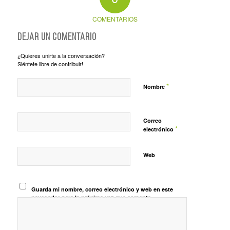
COMENTARIOS
Dejar un comentario
¿Quieres unirte a la conversación?
Siéntete libre de contribuir!
*
Nombre
Correo
*
electrónico
Web
Guarda mi nombre, correo electrónico y web en este
navegador para la próxima vez que comente.