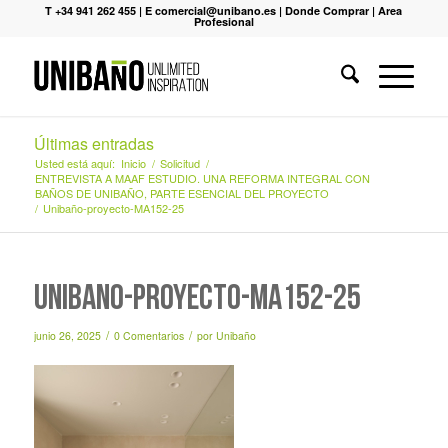
T +34 941 262 455
|
E comercial@unibano.es
|
Donde Comprar
|
Area
Profesional
Últimas entradas
Usted está aquí:
Inicio
/
Solicitud
/
ENTREVISTA A MAAF ESTUDIO. UNA REFORMA INTEGRAL CON
BAÑOS DE UNIBAÑO, PARTE ESENCIAL DEL PROYECTO
/
Unibaño-proyecto-MA152-25
Unibaño-proyecto-MA152-25
/
/
junio 26, 2025
0 Comentarios
por
Unibaño